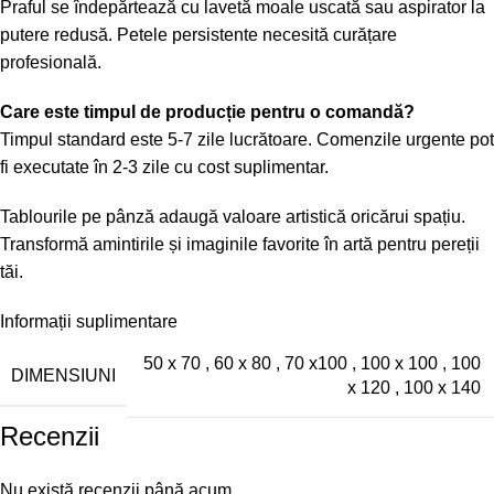
Praful se îndepărtează cu lavetă moale uscată sau aspirator la
putere redusă. Petele persistente necesită curățare
profesională.
Care este timpul de producție pentru o comandă?
Timpul standard este 5-7 zile lucrătoare. Comenzile urgente pot
fi executate în 2-3 zile cu cost suplimentar.
Tablourile pe pânză adaugă valoare artistică oricărui spațiu.
Transformă amintirile și imaginile favorite în artă pentru pereții
tăi.
Informații suplimentare
50 x 70
,
60 x 80
,
70 x100
,
100 x 100
,
100
DIMENSIUNI
x 120
,
100 x 140
Recenzii
Nu există recenzii până acum.