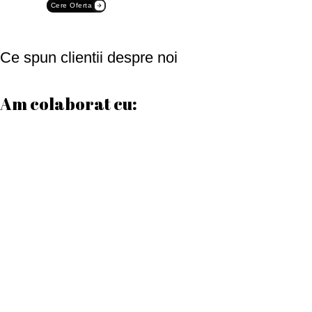
Cere Oferta
Ce spun clientii despre noi
Am colaborat cu:
Date contact
Program de lucru
Luni – Vineri:
08:00 – 17:00
Sâmbătă:
08:00 – 12:00
Duminică:
Închis
Telefon