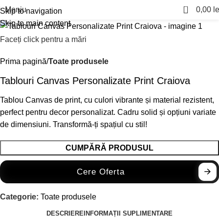
0
Meniu
0,00
le
Skip to navigation
Skip to main content
Faceți click pentru a mări
Prima pagină
Toate produsele
Tablouri Canvas Personalizate Print Craiova
Tablou Canvas de print, cu culori vibrante și material rezistent,
perfect pentru decor personalizat. Cadru solid și opțiuni variate
de dimensiuni. Transformă-ți spațiul cu stil!
CUMPĂRĂ PRODUSUL
Cere Oferta
Categorie:
Toate produsele
DESCRIERE
INFORMAȚII SUPLIMENTARE