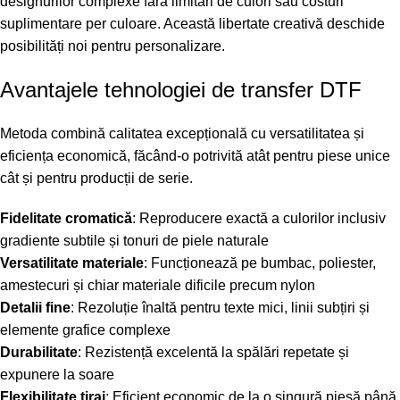
designurilor complexe fără limitări de culori sau costuri
suplimentare per culoare. Această libertate creativă deschide
posibilități noi pentru personalizare.
Avantajele tehnologiei de transfer DTF
Metoda combină calitatea excepțională cu versatilitatea și
eficiența economică, făcând-o potrivită atât pentru piese unice
cât și pentru producții de serie.
Fidelitate cromatică
: Reproducere exactă a culorilor inclusiv
gradiente subtile și tonuri de piele naturale
Versatilitate materiale
: Funcționează pe bumbac, poliester,
amestecuri și chiar materiale dificile precum nylon
Detalii fine
: Rezoluție înaltă pentru texte mici, linii subțiri și
elemente grafice complexe
Durabilitate
: Rezistență excelentă la spălări repetate și
expunere la soare
Flexibilitate tiraj
: Eficient economic de la o singură piesă până