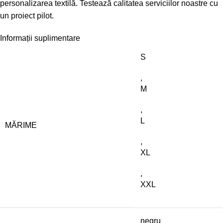
personalizarea textilă. Testează calitatea serviciilor noastre cu
un proiect pilot.
Informații suplimentare
S
,
M
,
L
MĂRIME
,
XL
,
XXL
negru