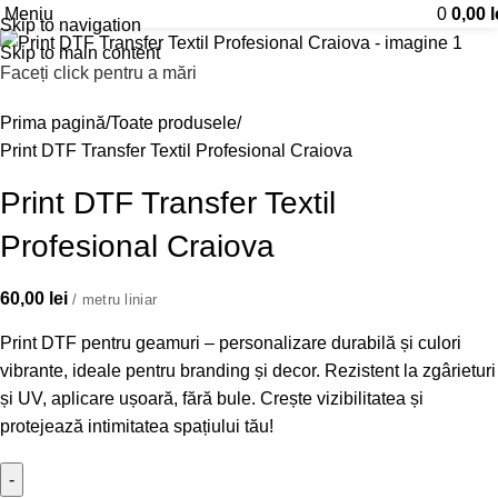
Meniu
0
0,00
l
Skip to navigation
Skip to main content
Faceți click pentru a mări
Prima pagină
Toate produsele
Print DTF Transfer Textil Profesional Craiova
Print DTF Transfer Textil
Profesional Craiova
60,00
lei
/ metru liniar
Print DTF pentru geamuri – personalizare durabilă și culori
vibrante, ideale pentru branding și decor. Rezistent la zgârieturi
și UV, aplicare ușoară, fără bule. Crește vizibilitatea și
protejează intimitatea spațiului tău!