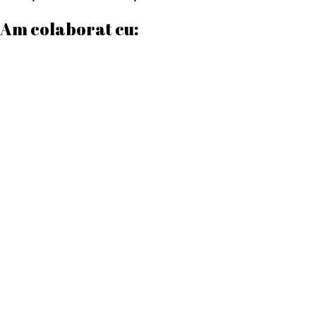
Am colaborat cu:
Date contact
Program de lucru
Luni – Vineri:
08:00 – 17:00
Sâmbătă:
08:00 – 12:00
Duminică:
Închis
Telefon
0772 169 960
0749 563 481
Email
autenticprintcraiova@gmail.com