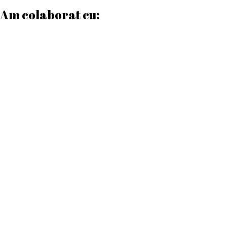
Am colaborat cu:
Date contact
Program de lucru
Luni – Vineri:
08:00 – 17:00
Sâmbătă:
08:00 – 12:00
Duminică:
Închis
Telefon
0772 169 960
0749 563 481
Email
autenticprintcraiova@gmail.com