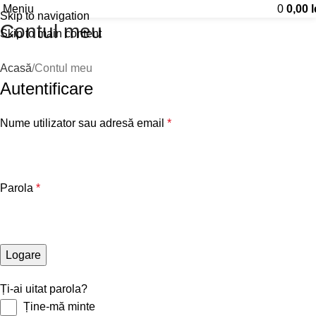
Meniu
0
0,00
l
Skip to navigation
Contul meu
Skip to main content
Acasă
Contul meu
Autentificare
Nume utilizator sau adresă email
*
Parola
*
Logare
Ți-ai uitat parola?
Ține-mă minte