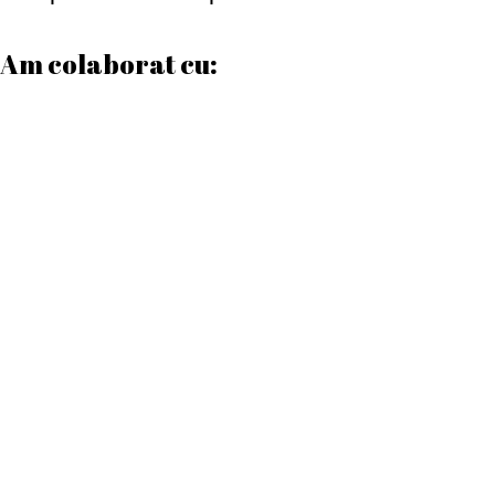
Am colaborat cu:
Date contact
Program de lucru
Luni – Vineri:
08:00 – 17:00
Sâmbătă:
08:00 – 12:00
Duminică:
Închis
Telefon
0772 169 960
0749 563 481
Email