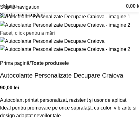
Meniu
0,00
l
Skip to navigation
Skip to main content
Faceți click pentru a mări
Prima pagină
Toate produsele
Autocolante Personalizate Decupare Craiova
90,00
lei
Autocolant printat personalizat, rezistent și ușor de aplicat.
Ideal pentru promovare pe orice suprafață, cu culori vibrante și
design adaptat nevoilor tale.