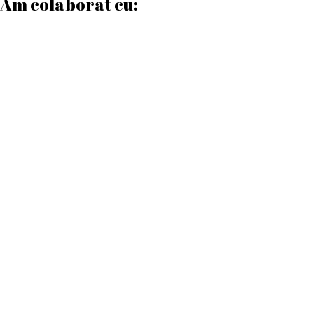
Am colaborat cu:
Date contact
Program de lucru
Luni – Vineri:
08:00 – 17:00
Sâmbătă:
08:00 – 12:00
Duminică:
Închis
Telefon
0772 169 960
0749 563 481
Email
autenticprintcraiova@gmail.com
Informatii utile