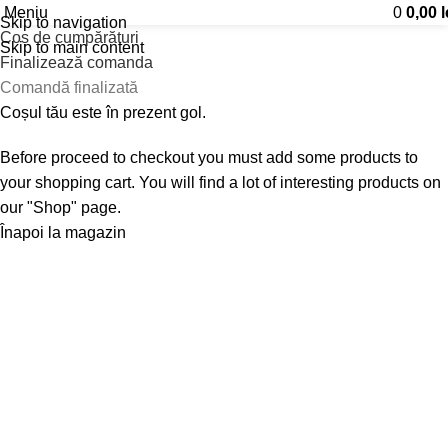
Meniu
0
0,00
l
Skip to navigation
Coș de cumpărături
Skip to main content
Finalizează comanda
Comandă finalizată
Coșul tău este în prezent gol.
Before proceed to checkout you must add some products to
your shopping cart. You will find a lot of interesting products on
our "Shop" page.
Înapoi la magazin