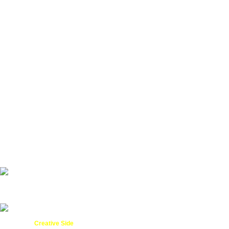
Despre noi
Contul meu
Termeni și condiții
Plată, Livrare & Retur
Politica de confidențialitate
Servicii
Servicii Web
Design Grafic
ANPC
Created by
- Innovation Performance
Creative Side