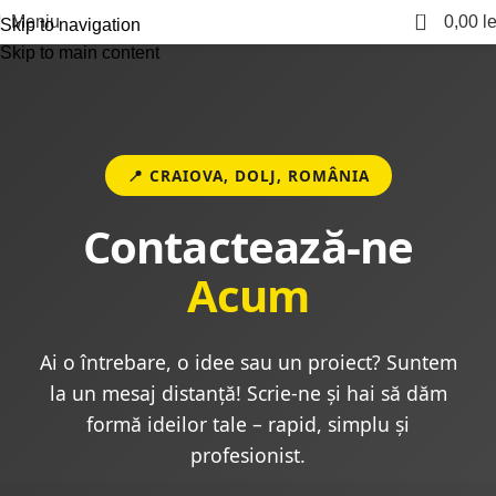
0
Meniu
0,00
le
Skip to navigation
Skip to main content
📍 CRAIOVA, DOLJ, ROMÂNIA
Contactează-ne
Acum
Ai o întrebare, o idee sau un proiect? Suntem
la un mesaj distanță! Scrie-ne și hai să dăm
formă ideilor tale – rapid, simplu și
profesionist.