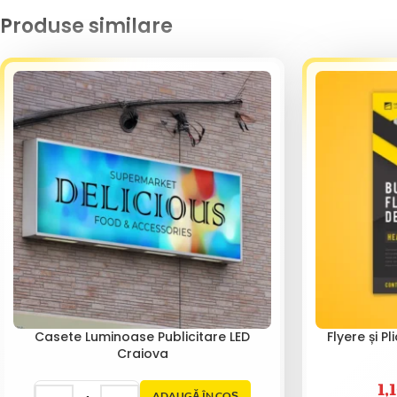
Produse similare
Casete Luminoase Publicitare LED
Flyere și P
Craiova
1,
ADAUGĂ ÎN COȘ