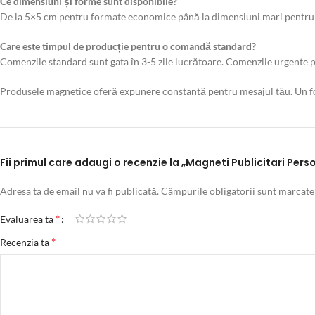
Ce dimensiuni și forme sunt disponibile?
De la 5×5 cm pentru formate economice până la dimensiuni mari pentru a
Care este timpul de producție pentru o comandă standard?
Comenzile standard sunt gata în 3-5 zile lucrătoare. Comenzile urgente po
Produsele magnetice oferă expunere constantă pentru mesajul tău. Un f
Fii primul care adaugi o recenzie la „Magneti Publicitari Pers
Adresa ta de email nu va fi publicată.
Câmpurile obligatorii sunt marcat
*
Evaluarea ta
*
Recenzia ta