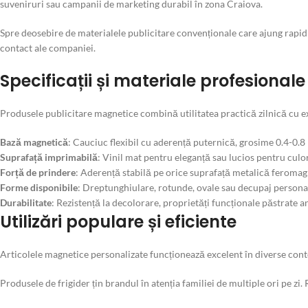
suveniruri sau campanii de marketing durabil în zona Craiova.
Spre deosebire de materialele publicitare convenționale care ajung rapid î
contact ale companiei.
Specificații și materiale profesionale
Produsele publicitare magnetice combină utilitatea practică zilnică cu e
Bază magnetică
: Cauciuc flexibil cu aderență puternică, grosime 0.4-0.
Suprafață imprimabilă
: Vinil mat pentru eleganță sau lucios pentru culo
Forță de prindere
: Aderență stabilă pe orice suprafață metalică feroma
Forme disponibile
: Dreptunghiulare, rotunde, ovale sau decupaj persona
Durabilitate
: Rezistență la decolorare, proprietăți funcționale păstrate an
Utilizări populare și eficiente
Articolele magnetice personalizate funcționează excelent în diverse cont
Produsele de frigider țin brandul în atenția familiei de multiple ori pe zi.