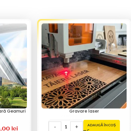
lară Geamuri
Gravare laser
ADAUGĂ ÎN COȘ
0,00
lei