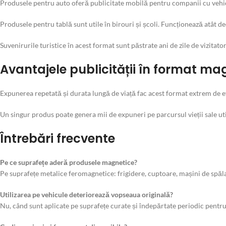
Produsele pentru auto oferă publicitate mobilă pentru companii cu vehicu
Produsele pentru tablă sunt utile în birouri și școli. Funcționează atât d
Suvenirurile turistice în acest format sunt păstrate ani de zile de vizitator
Avantajele publicității în format ma
Expunerea repetată și durata lungă de viață fac acest format extrem de ef
Un singur produs poate genera mii de expuneri pe parcursul vieții sale util
Întrebări frecvente
Pe ce suprafețe aderă produsele magnetice?
Pe suprafețe metalice feromagnetice: frigidere, cuptoare, mașini de spălat
Utilizarea pe vehicule deteriorează vopseaua originală?
Nu, când sunt aplicate pe suprafețe curate și îndepărtate periodic pen