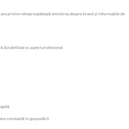
iecare privire reîmprospătează amintirea despre brand și informațiile de
 durabilitate și aspect profesional.
ngată.
unere constantă în gospodării.