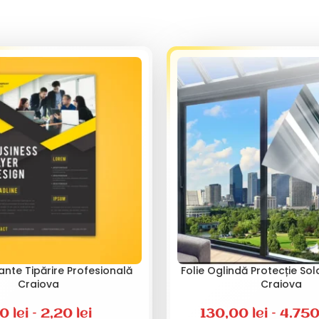
liante Tipărire Profesională
Folie Oglindă Protecție So
Craiova
Craiova
10
lei
–
2,20
lei
130,00
lei
–
4.75