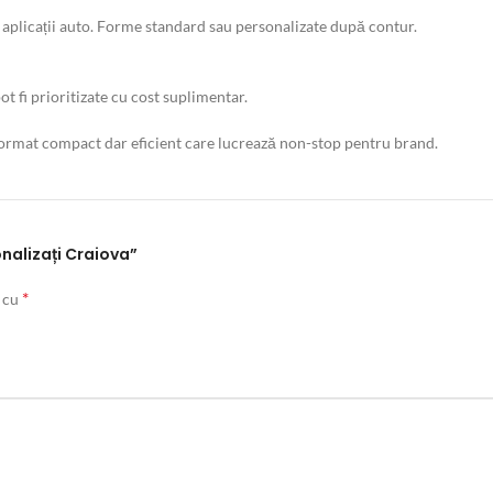
plicații auto. Forme standard sau personalizate după contur.
t fi prioritizate cu cost suplimentar.
ormat compact dar eficient care lucrează non-stop pentru brand.
onalizați Craiova”
*
e cu