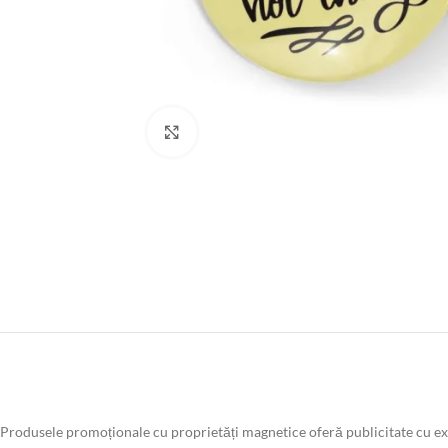
Faceți click pentru a mări
Produsele promoționale cu proprietăți magnetice oferă publicitate cu exp