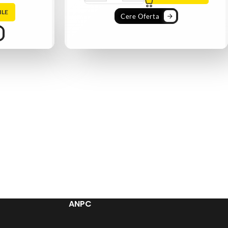
ILE
Cere Oferta
ANPC