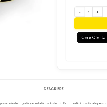
Cere Oferta
DESCRIERE
unere îndelungată garantată. La Autentic Print realizăm articole persona