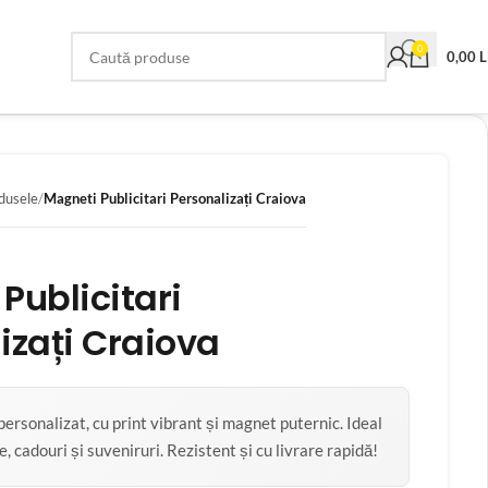
0
0,00
L
dusele
Magneti Publicitari Personalizați Craiova
Publicitari
izați Craiova
ersonalizat, cu print vibrant și magnet puternic. Ideal
 cadouri și suveniruri. Rezistent și cu livrare rapidă!