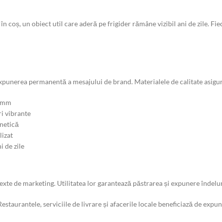
n coș, un obiect util care aderă pe frigider rămâne vizibil ani de zile. F
xpunerea permanentă a mesajului de brand. Materialele de calitate asigură
8 mm
ri vibrante
gnetică
lizat
i de zile
exte de marketing. Utilitatea lor garantează păstrarea și expunere îndelu
 Restaurantele, serviciile de livrare și afacerile locale beneficiază de exp