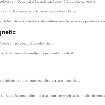
le proprii. Se aplică și îndepărtează ușor fără a afecta caroseria.
ecorativ cât și organizatoric pentru notițe importante.
i. Hotelurile și atracțiile turistice utilizează extensiv aceste produse efici
gnetic
icient din perspectivă cost-beneficiu.
e, făcând investiția neglijabilă per contact realizat.
, table de birou, dulapuri metalice, carcase industriale.
tru curățare. Recomandăm mutarea pentru prevenirea acumulării de murdă