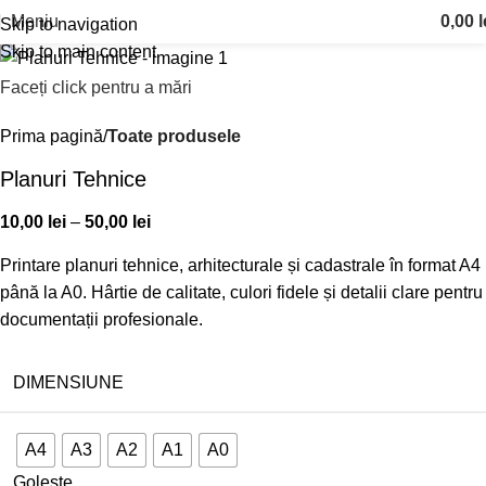
Meniu
0,00
l
Skip to navigation
Skip to main content
Faceți click pentru a mări
Prima pagină
Toate produsele
Planuri Tehnice
10,00
lei
–
50,00
lei
Printare planuri tehnice, arhitecturale și cadastrale în format A4
până la A0. Hârtie de calitate, culori fidele și detalii clare pentru
documentații profesionale.
DIMENSIUNE
A4
A3
A2
A1
A0
Golește