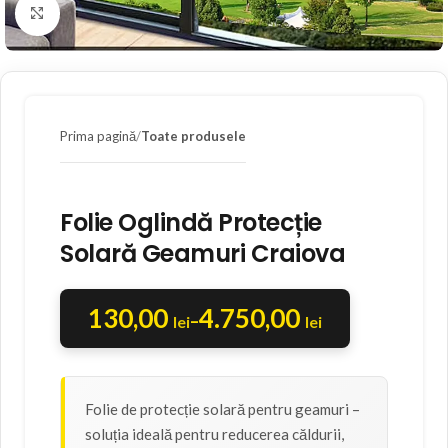
Faceți click pentru a mări
Prima pagină
Toate produsele
Folie Oglindă Protecție
Solară Geamuri Craiova
130,00
4.750,00
–
lei
lei
Folie de protecție solară pentru geamuri –
soluția ideală pentru reducerea căldurii,