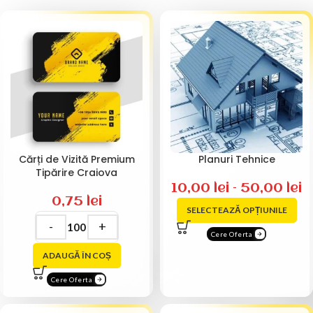
Cărți de Vizită Premium
Planuri Tehnice
Tipărire Craiova
10,00
lei
–
50,00
lei
0,75
lei
SELECTEAZĂ OPȚIUNILE
Cere Oferta
ADAUGĂ ÎN COȘ
Cere Oferta