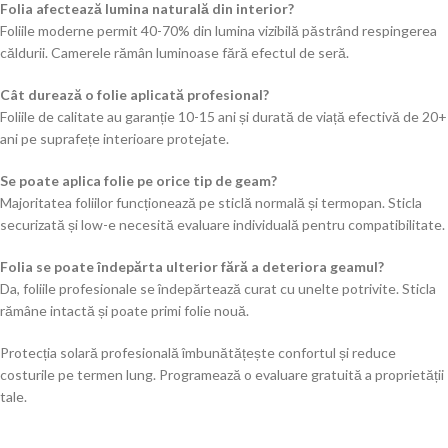
Folia afectează lumina naturală din interior?
Foliile moderne permit 40-70% din lumina vizibilă păstrând respingerea
căldurii. Camerele rămân luminoase fără efectul de seră.
Cât durează o folie aplicată profesional?
Foliile de calitate au garanție 10-15 ani și durată de viață efectivă de 20+
ani pe suprafețe interioare protejate.
Se poate aplica folie pe orice tip de geam?
Majoritatea foliilor funcționează pe sticlă normală și termopan. Sticla
securizată și low-e necesită evaluare individuală pentru compatibilitate.
Folia se poate îndepărta ulterior fără a deteriora geamul?
Da, foliile profesionale se îndepărtează curat cu unelte potrivite. Sticla
rămâne intactă și poate primi folie nouă.
Protecția solară profesională îmbunătățește confortul și reduce
costurile pe termen lung. Programează o evaluare gratuită a proprietății
tale.