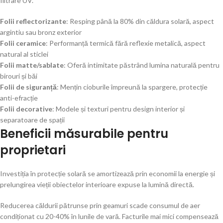
filtrare UV.
Folii reflectorizante
: Resping până la 80% din căldura solară, aspect
argintiu sau bronz exterior
Folii ceramice
: Performanță termică fără reflexie metalică, aspect
natural al sticlei
Folii matte/sablate
: Oferă intimitate păstrând lumina naturală pentru
birouri și băi
Folii de siguranță
: Mențin cioburile împreună la spargere, protecție
anti-efracție
Folii decorative
: Modele și texturi pentru design interior și
separatoare de spații
Beneficii măsurabile pentru
proprietari
Investiția în protecție solară se amortizează prin economii la energie și
prelungirea vieții obiectelor interioare expuse la lumină directă.
Reducerea căldurii pătrunse prin geamuri scade consumul de aer
condiționat cu 20-40% în lunile de vară. Facturile mai mici compensează