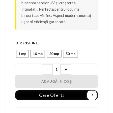
blocarea razelor UV și creșterea
intimității. Perfectă pentru locuințe,
birouri sau vitrine. Aspect modern, montaj
ușor și eficiență garantată.
DIMENSIUNE
1 mp
10 mp
20 mp
50 mp
ADAUGĂ ÎN COȘ
Cere Oferta