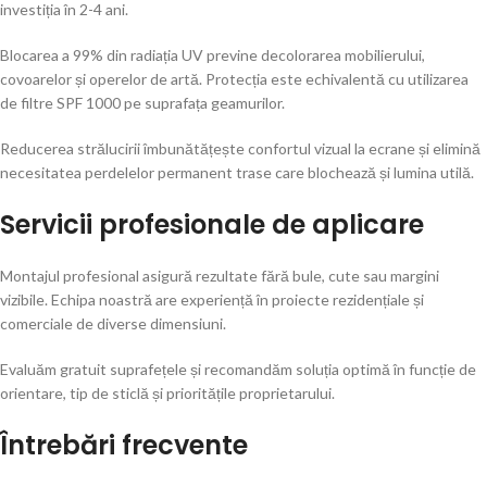
investiția în 2-4 ani.
Blocarea a 99% din radiația UV previne decolorarea mobilierului,
covoarelor și operelor de artă. Protecția este echivalentă cu utilizarea
de filtre SPF 1000 pe suprafața geamurilor.
Reducerea strălucirii îmbunătățește confortul vizual la ecrane și elimină
necesitatea perdelelor permanent trase care blochează și lumina utilă.
Servicii profesionale de aplicare
Montajul profesional asigură rezultate fără bule, cute sau margini
vizibile. Echipa noastră are experiență în proiecte rezidențiale și
comerciale de diverse dimensiuni.
Evaluăm gratuit suprafețele și recomandăm soluția optimă în funcție de
orientare, tip de sticlă și prioritățile proprietarului.
Întrebări frecvente