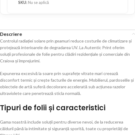
SKU:
Nu se aplică
Descriere
Controlul radiației solare prin geamuri reduce costurile de climatizare și
protejează interioarele de degradarea UV. La Autentic Print oferim
soluții profesionale de folie pentru clădiri rezidențiale și comerciale din
Craiova și împrejurimi.
Expunerea excesivă la soare prin suprafețe vitrate mari creează
disconfort termic și crește facturile de energie. Mobilierul, pardoselile și
obiectele de artă suferă decolorare accelerată sub acțiunea razelor
ultraviolete care penetrează sticla normală.
Tipuri de folii și caracteristici
Gama noastră include soluții pentru diverse nevoi, de la reducerea
căldurii până la intimitate și siguranță sporită, toate cu proprietăți de