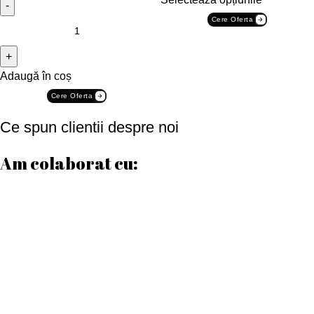
Cere Oferta
Adaugă în coș
Cere Oferta
Ce spun clientii despre noi
Am colaborat cu:
Date contact
Program de lucru
Luni – Vineri:
08:00 – 17:00
Sâmbătă:
08:00 – 12:00
Duminică:
Închis