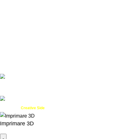
Plată, Livrare & Retur
Politica de confidențialitate
Servicii
Servicii Web
Design Grafic
ANPC
Created by
- Innovation Performance
Creative Side
Imprimare 3D