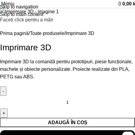
Meniu
0
0,00
l
Skip to navigation
Skip to main content
Faceți click pentru a mări
Prima pagină
Toate produsele
Imprimare 3D
Imprimare 3D
Imprimare 3D la comandă pentru prototipuri, piese funcționale,
machete și obiecte personalizate. Proiecte realizate din PLA,
PETG sau ABS.
ADAUGĂ ÎN COȘ