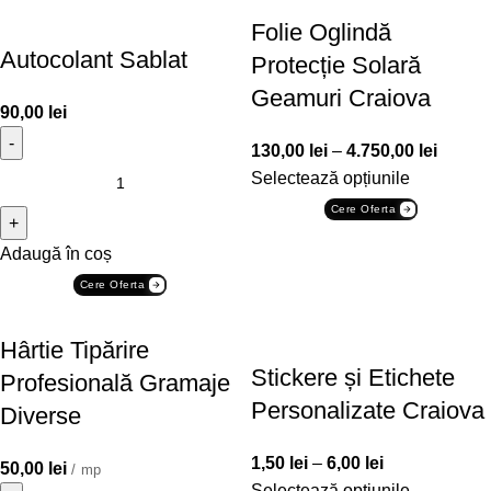
Folie Oglindă
Autocolant Sablat
Protecție Solară
Geamuri Craiova
90,00
lei
130,00
lei
–
4.750,00
lei
Selectează opțiunile
Cere Oferta
Adaugă în coș
Cere Oferta
Hârtie Tipărire
Stickere și Etichete
Profesională Gramaje
Personalizate Craiova
Diverse
1,50
lei
–
6,00
lei
50,00
lei
/ mp
Selectează opțiunile